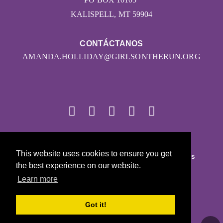
KALISPELL, MT 59904
CONTÁCTANOS
AMANDA.HOLLIDAY@GIRLSONTHERUN.ORG
© 2026
This website uses cookies to ensure you get
Girls on the Run - Todos los derechos reservados
the best experience on our website.
POLÍTICA DE PRIVACIDAD
Learn more
Con la tecnología de Pinwheel.us
LOGIN
Got it!