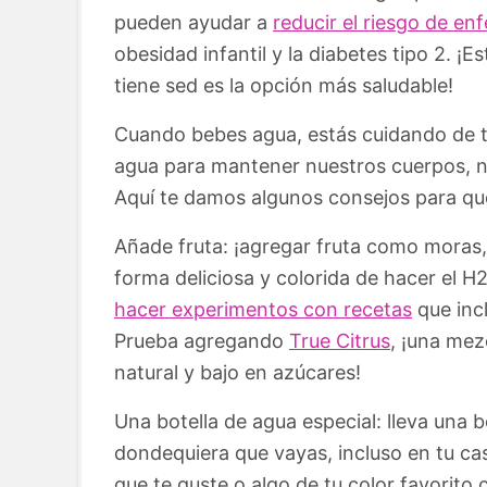
pueden ayudar a
reducir el riesgo de en
obesidad infantil y la diabetes tipo 2. ¡
tiene sed es la opción más saludable!
Cuando bebes agua, estás cuidando de t
agua para mantener nuestros cuerpos, n
Aquí te damos algunos consejos para que 
Añade fruta: ¡agregar fruta como moras, 
forma deliciosa y colorida de hacer el H
hacer experimentos con recetas
que inc
Prueba agregando
True Citrus
, ¡una mez
natural y bajo en azúcares!
Una botella de agua especial: lleva una bo
dondequiera que vayas, incluso en tu ca
que te guste o algo de tu color favorito